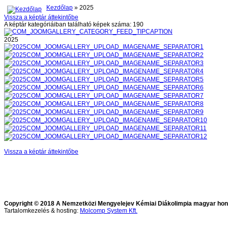
Kezdőlap
» 2025
Vissza a képtár áttekintőbe
A képtár kategóriáiban található képek száma: 190
2025
Vissza a képtár áttekintőbe
Copyright © 2018 A Nemzetközi Mengyelejev Kémiai Diákolimpia magyar honla
Tartalomkezelés & hosting:
Molcomp System Kft.